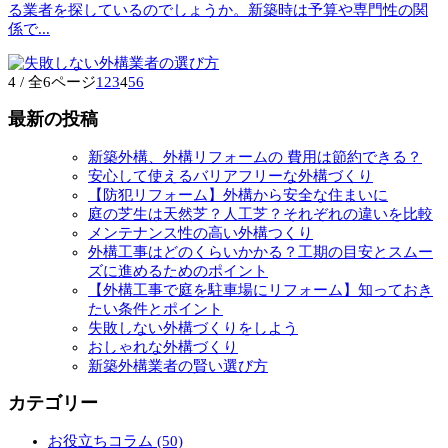
る業者を探しているのでしょうか。新築時は予算や専門性の関
係で
...
4 / 全6ページ
1
2
3
4
5
6
最新の投稿
新築外構、外構リフォームの 費用は節約できる？
安心して使えるバリアフリーな外構づくり
【防犯リフォーム】外構から安全な住まいに
庭の芝生は天然芝？人工芝？それぞれの違いを比較
メンテナンス性の高い外構つくり
外構工事はどのくらいかかる？工期の目安とスムー
ズに進めるためのポイント
【外構工事で庭を駐車場にリフォーム】知っておき
たい条件とポイント
失敗しない外構づくりをしよう
おしゃれな外構づくり
新築外構業者の賢い選び方
カテゴリー
お役立ちコラム (50)