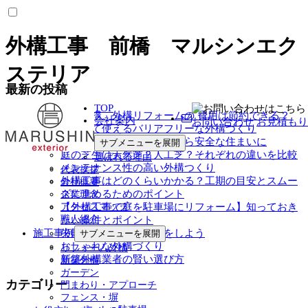
外構工事 前橋 マルシンエク
ステリア
最新の投稿
TOP
新築外構、外構リフォームの 費用は節約できる？
会社案内
お問い合わせ
お見積もり
安心して使えるバリアフリーな外構づくり
【防犯リフォーム】外構から安全な住まいに
サブメニューを展開
庭の芝生は天然芝？人工芝？それぞれの違いを比較
選ばれる理由
メンテナンス性の高い外構つくり
代表挨拶
外構工事はどのくらいかかる？工期の目安とスムー
会社概要
ズに進めるためのポイント
企業理念
【外構工事で庭を駐車場にリフォーム】知っておき
アクセスマップ
職人紹介
たい条件とポイント
失敗しない外構づくりをしよう
施工事例
サブメニューを展開
おしゃれな外構づくり
リフォーム外構
新築外構業者の賢い選び方
新築外構
ガーデン
カテゴリー
門まわり・アプローチ
フェンス・塀