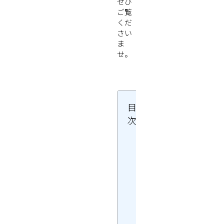
ぜひ
ご覧
くだ
さい
ま
せ。
目
次
1.
物
置
の
種
類
４
種
・