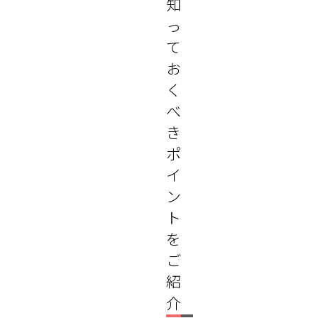
知
っ
て
お
く
べ
き
ポ
イ
ン
ト
を
ご
紹
介