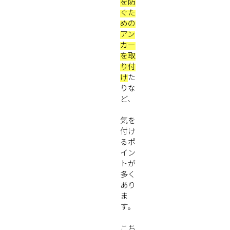
を防
ぐた
めの
アン
カー
を取
り付
け
た
りな
ど、
気を
付け
るポ
イン
トが
多く
あり
ま
す。
こち