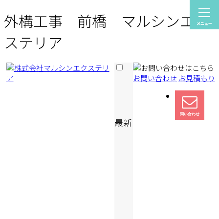
外構工事 前橋 マルシンエク
ステリア
お問い合わせ
お見積もり
最新の投稿
新築外構、外構リ
ムの 費用は節約で
安心して使えるバ
リーな外構づくり
【防犯リフォーム
から安全な住まい