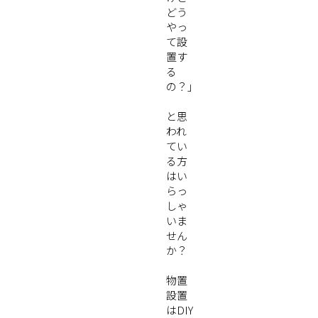
どう
やっ
て設
置す
る
の？」
と思
われ
てい
る方
はい
らっ
しゃ
いま
せん
か？
物置
設置
はDIY