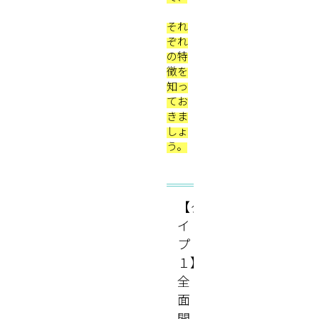
それ
ぞれ
の特
徴を
知っ
てお
きま
しょ
う。
【タ
イ
プ
１】
全
面
開