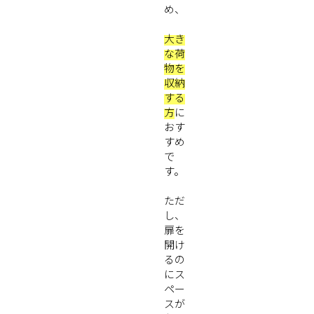
め、
大き
な荷
物を
収納
する
方
に
おす
すめ
で
す。
ただ
し、
扉を
開け
るの
にス
ペー
スが