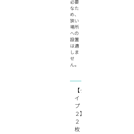
必要
なた
め、
狭い
場所
への
設置
は適
しま
せ
ん。
【タ
イ
プ
２】
２
枚