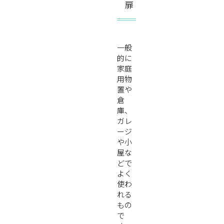
扉
一般
的に
家庭
用物
置や
倉
庫、
ガレ
ージ
や小
屋な
どで
よく
使わ
れる
もの
で