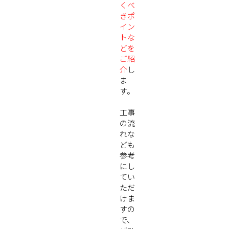
くべ
きポ
イン
トな
どを
ご紹
介
し
ま
す。
工事
の流
れな
ども
参考
にし
てい
ただ
けま
すの
で、