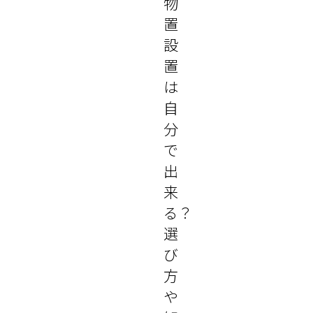
物
置
設
置
は
自
分
で
出
来
る？
選
び
方
や