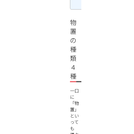
ト
物
置
の
種
類
４
種
一口
に
「物
置」
とい
って
も