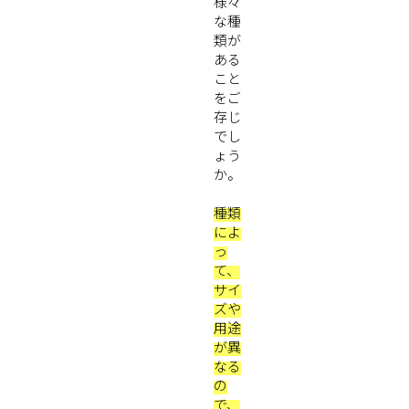
様々
な種
類が
ある
こと
をご
存じ
でし
ょう
か。
種類
によ
っ
て、
サイ
ズや
用途
が異
なる
の
で、