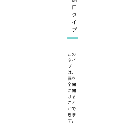
口
タ
イ
プ
この
タイ
プ
は、
扉を
全開
に開
ける
こと
がで
きま
す。