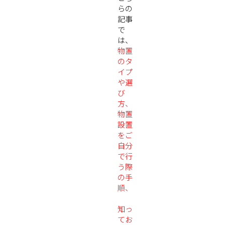
らの
記事
で
は、
物置
のタ
イプ
や選
び
方、
物置
設置
をご
自分
で行
う際
の手
順、
知っ
てお