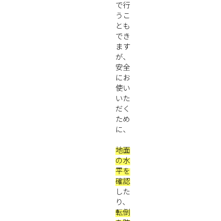
で行
うこ
とも
でき
ます
が、
安全
にお
使い
いた
だく
ため
に、
地面
の水
平を
確認
した
り、
転倒