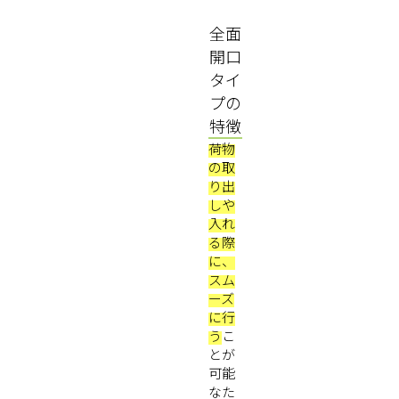
全面
開口
タイ
プの
特徴
荷物
の取
り出
しや
入れ
る際
に、
スム
ーズ
に行
う
こ
とが
可能
なた