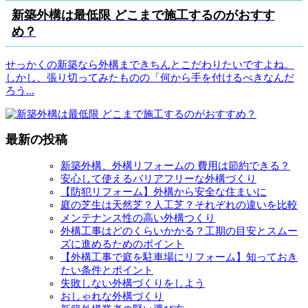
新築外構は最低限 どこまで施工するのがおすす
め？
せっかくの新築なら外構まできちんとこだわりたいですよね。
しかし、張り切ってみたものの「何から手を付けるべきなんだ
ろう
...
最新の投稿
新築外構、外構リフォームの 費用は節約できる？
安心して使えるバリアフリーな外構づくり
【防犯リフォーム】外構から安全な住まいに
庭の芝生は天然芝？人工芝？それぞれの違いを比較
メンテナンス性の高い外構つくり
外構工事はどのくらいかかる？工期の目安とスムー
ズに進めるためのポイント
【外構工事で庭を駐車場にリフォーム】知っておき
たい条件とポイント
失敗しない外構づくりをしよう
おしゃれな外構づくり