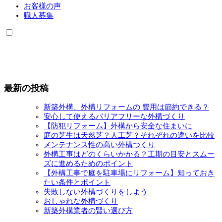
お客様の声
職人募集
最新の投稿
新築外構、外構リフォームの 費用は節約できる？
安心して使えるバリアフリーな外構づくり
【防犯リフォーム】外構から安全な住まいに
庭の芝生は天然芝？人工芝？それぞれの違いを比較
メンテナンス性の高い外構つくり
外構工事はどのくらいかかる？工期の目安とスムー
ズに進めるためのポイント
【外構工事で庭を駐車場にリフォーム】知っておき
たい条件とポイント
失敗しない外構づくりをしよう
おしゃれな外構づくり
新築外構業者の賢い選び方