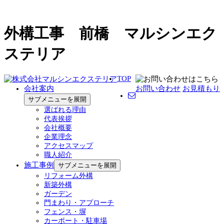
外構工事 前橋 マルシンエク
ステリア
TOP
会社案内
お問い合わせ
お見積もり
サブメニューを展開
選ばれる理由
代表挨拶
会社概要
企業理念
アクセスマップ
職人紹介
施工事例
サブメニューを展開
リフォーム外構
新築外構
ガーデン
門まわり・アプローチ
フェンス・塀
カーポート・駐車場